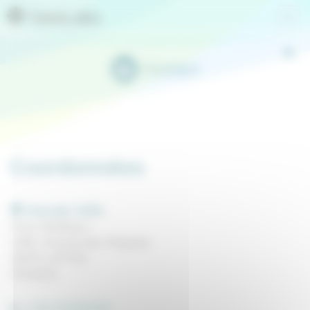
Panneau de gestion des cookies
GeoLabs
Contact
Coordonnées
GeoLabs SARL
Futur Building 1
1280, Avenue des Platanes
34970 LATTES
FRANCE
+(33) 670082539