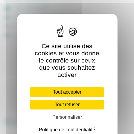
+(33) 467430995
3.9214864,43.58579289
//www.geolabs.fr
contact@geolabs.fr
Ce site utilise des
cookies et vous donne
le contrôle sur ceux
que vous souhaitez
activer
Tout accepter
Tout refuser
Personnaliser
Ecrivez nous
Politique de confidentialité